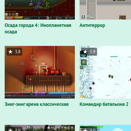
Осада города 4: Инопланетная
Антитеррор
осада
3.8
3.9
Зинг-зинг арена классическая
Командир батальона 2
3.9
4.0