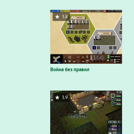
3.8
Война без правил
3.9