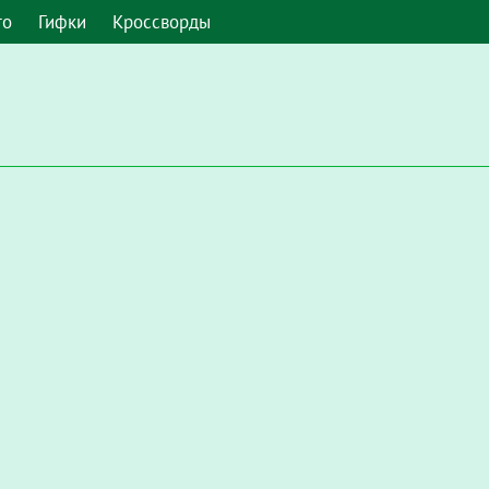
то
Гифки
Кроссворды
 умолчанию. Чтобы включить его в Google Chrome, введите в а
Настройки / Конфиденциальность и безопасность / Настройки с
запускать Flash"
.
мите, чтобы включить плагин "Adobe Flash Player"
и во всплы