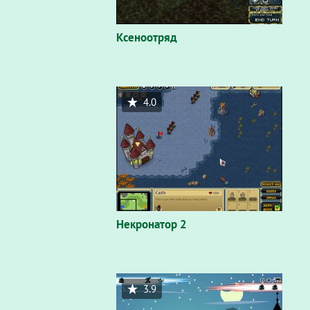
Ксеноотряд
4.0
Некронатор 2
3.9