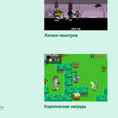
Легион монстров
3.9
Королевская награда
fox
.