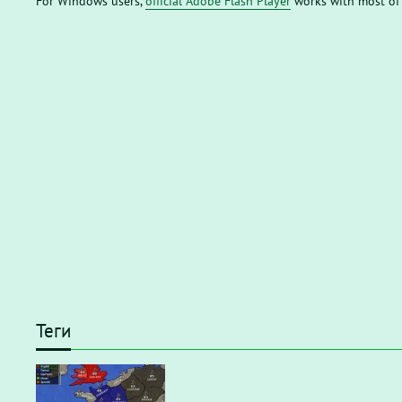
For Windows users,
official Adobe Flash Player
works with most of
Теги