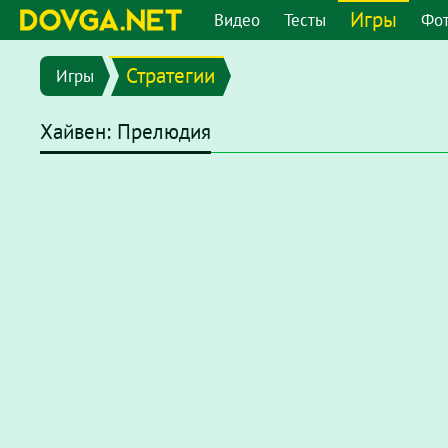
Игры
Видео
Тесты
Фо
Стратегии
Игры
Хайвен: Прелюдия
В последних версиях браузеров Flash плеер отключен по
chrome://settings/content/flash
или перейдите в меню
"
появившемся окне отключите опцию
"Запретить сайтам 
После этого на странице с игрой нажмите на надпись
Наж
нажмите
"разрешить"
.