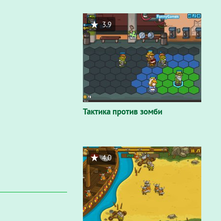
3.9
Тактика против зомби
4.0