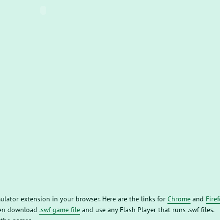
mulator extension in your browser. Here are the links for
Chrome
and
Fire
then download
.swf game file
and use any Flash Player that runs .swf files.