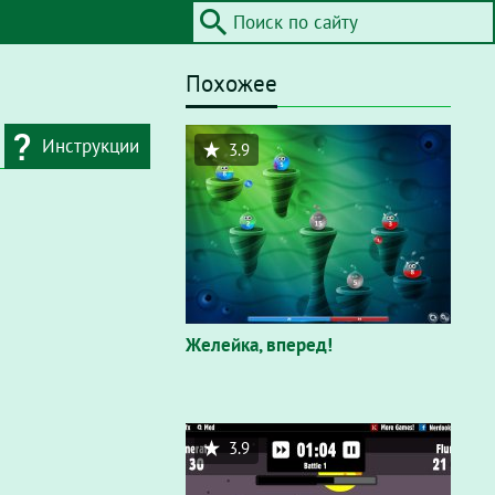
Похожее
Инструкции
3.9
дресную строку
айта / Flash"
. В
вающем окне
Желейка, вперед!
3.9