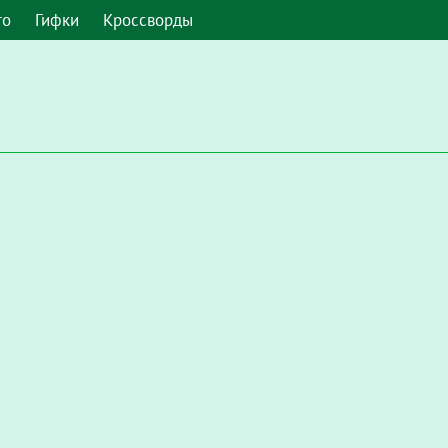
то
Гифки
Кроссворды
 умолчанию. Чтобы включить его в Google Chrome, введите в а
Настройки / Конфиденциальность и безопасность / Настройки с
запускать Flash"
.
мите, чтобы включить плагин "Adobe Flash Player"
и во всплы