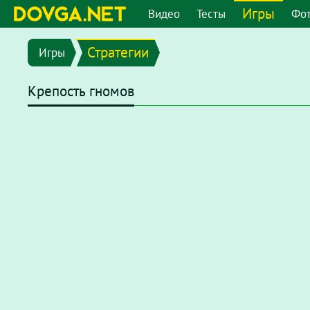
Игры
Видео
Тесты
Фо
Стратегии
Игры
Крепость гномов
В последних версиях браузеров Flash плеер отключен по
chrome://settings/content/flash
или перейдите в меню
"
появившемся окне отключите опцию
"Запретить сайтам 
После этого на странице с игрой нажмите на надпись
Наж
нажмите
"разрешить"
.