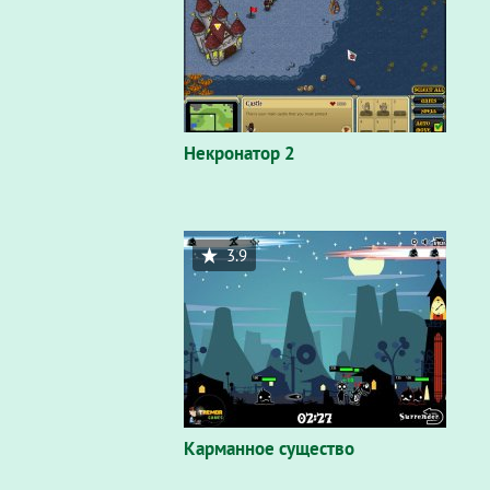
Некронатор 2
3.9
Карманное существо