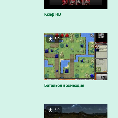
Ксиф HD
3.9
Батальон возмездия
3.9