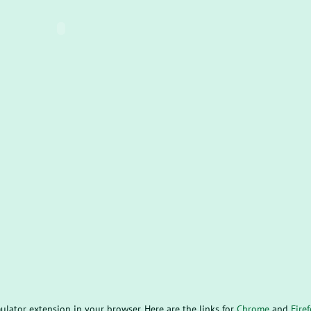
mulator extension in your browser. Here are the links for
Chrome
and
Fire