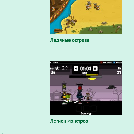
Ледяные острова
3.9
Легион монстров
fox
.