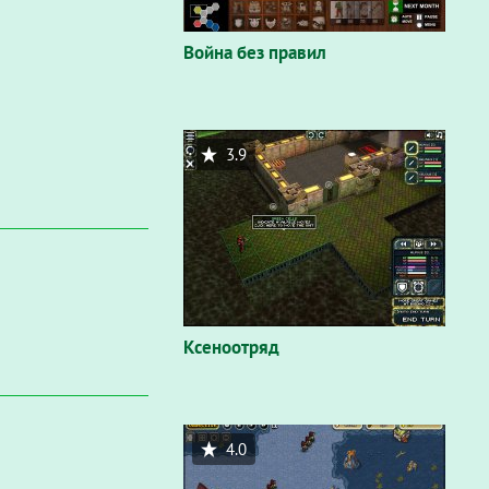
Война без правил
3.9
Ксеноотряд
4.0