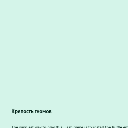
Крепость гномов
The simplest way to play this Flash game is to install the Ruffle e