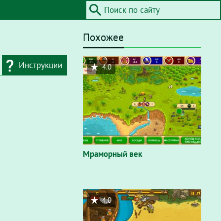
Похожее
Инструкции
4.0
дресную строку
айта / Flash"
. В
вающем окне
Мраморный век
4.0