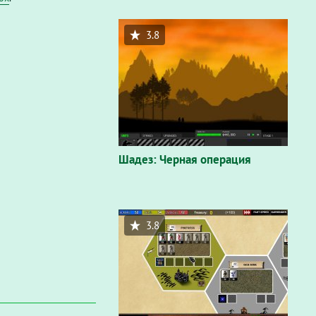
3.8
Шадез: Черная операция
3.8