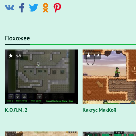
Похожее
3.9
3.9
К.О.Л.М. 2
Кактус МакКой