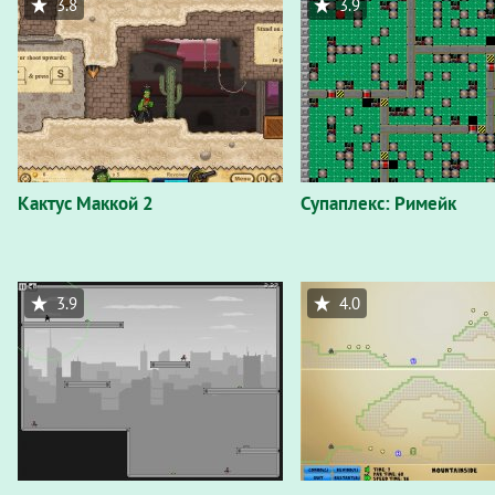
3.8
3.9
Кактус Маккой 2
Супаплекс: Римейк
3.9
4.0