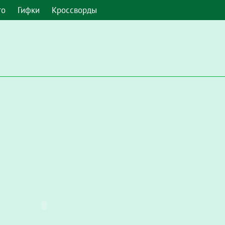
то
Гифки
Кроссворды
 умолчанию. Чтобы включить его в Google Chrome, введите в а
Настройки / Конфиденциальность и безопасность / Настройки с
запускать Flash"
.
мите, чтобы включить плагин "Adobe Flash Player"
и во всплы