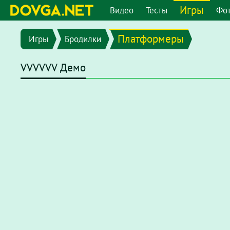
Игры
Видео
Тесты
Фо
Платформеры
Игры
Бродилки
VVVVVV Демо
В последних версиях браузеров Flash плеер отключен по
chrome://settings/content/flash
или перейдите в меню
"
появившемся окне отключите опцию
"Запретить сайтам 
После этого на странице с игрой нажмите на надпись
Наж
нажмите
"разрешить"
.