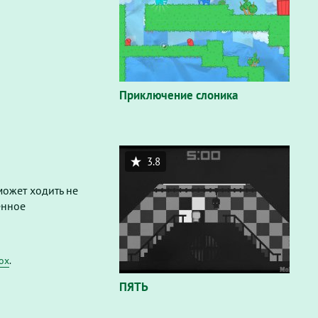
Приключение слоника
3.8
может ходить не
енное
fox
.
ПЯТЬ