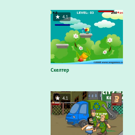
4.1
Скелтер
4.1