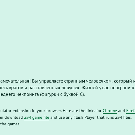
замечательная! Вы управляете странным человечком, который 
йтесь врагов и расставленных ловушек. Жизней у вас неогранич
леднего чекпоинта (фигурки с буквой С).
mulator extension in your browser. Here are the links for
Chrome
and
Fire
then download
.swf game file
and use any Flash Player that runs .swf files.
 the games.