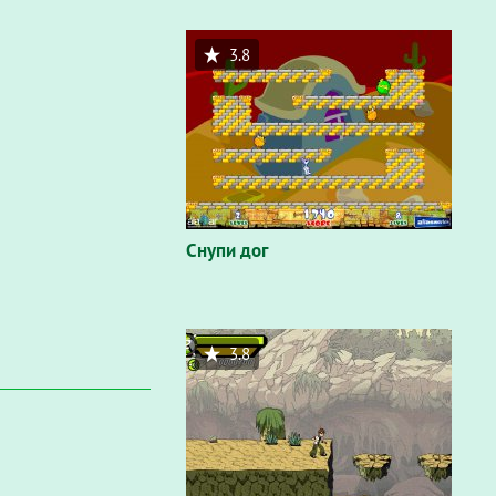
3.8
Снупи дог
3.8