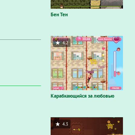
Бен Тен
4.2
Карабкающийся за любовью
4.3