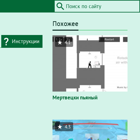
Похожее
Инструкции
4.1
дресную строку
айта / Flash"
. В
вающем окне
Мертвецки пьяный
4.3