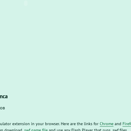
nca
лов
mulator extension in your browser. Here are the links for
Chrome
and
Fire
then download
.swf game file
and use any Flash Player that runs .swf files.