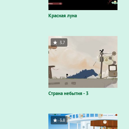
Красная луна
3.7
Страна небытия - 3
3.8