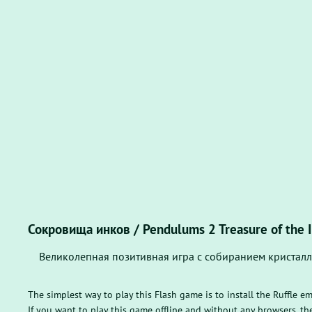
Сокровища инков / Pendulums 2 Treasure of the I
Великолепная позитивная игра с собиранием кристал
The simplest way to play this Flash game is to install the Ruffle e
If you want to play this game offline and without any browsers, 