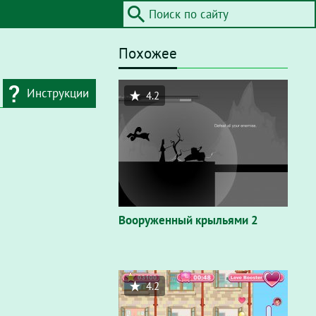
Похожее
Инструкции
4.2
дресную строку
айта / Flash"
. В
вающем окне
Вооруженный крыльями 2
4.2