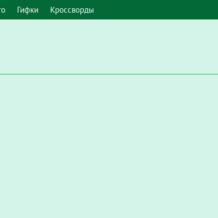
то
Гифки
Кроссворды
 умолчанию. Чтобы включить его в Google Chrome, введите в а
Настройки / Конфиденциальность и безопасность / Настройки с
запускать Flash"
.
мите, чтобы включить плагин "Adobe Flash Player"
и во всплы