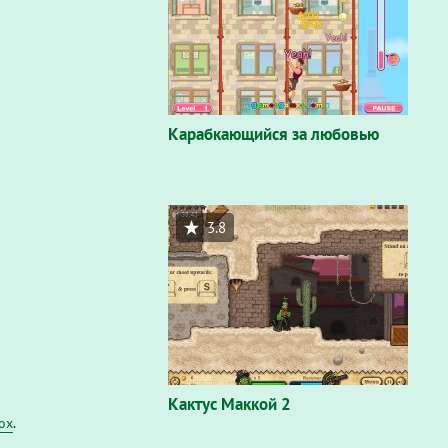
Карабкающийся за любовью
3.8
Кактус Маккой 2
fox
.