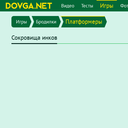
Игры
Видео
Тесты
Фо
Платформеры
Игры
Бродилки
Сокровища инков
В последних версиях браузеров Flash плеер отключен по
chrome://settings/content/flash
или перейдите в меню
"
появившемся окне отключите опцию
"Запретить сайтам 
После этого на странице с игрой нажмите на надпись
Наж
нажмите
"разрешить"
.