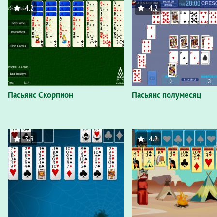
4.2
4.2
Пасьянс Скорпион
Пасьянс полумесяц
3.8
4.2