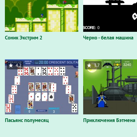
Соник Экстрим 2
Черно - белая машина
4.2
3.7
Пасьянс полумесяц
Приключения Бэтмена