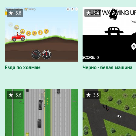
3.8
3.4
Езда по холмам
Черно - белая машина
3.6
3.5