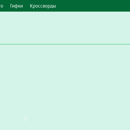
то
Гифки
Кроссворды
 умолчанию. Чтобы включить его в Google Chrome, введите в а
Настройки / Конфиденциальность и безопасность / Настройки с
запускать Flash"
.
мите, чтобы включить плагин "Adobe Flash Player"
и во всплы