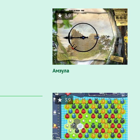
3.9
Амзула
3.9