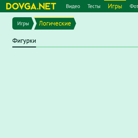
Игры
Видео
Тесты
Фо
Логические
Игры
Фигурки
В последних версиях браузеров Flash плеер отключен по
chrome://settings/content/flash
или перейдите в меню
"
появившемся окне отключите опцию
"Запретить сайтам 
После этого на странице с игрой нажмите на надпись
Наж
нажмите
"разрешить"
.