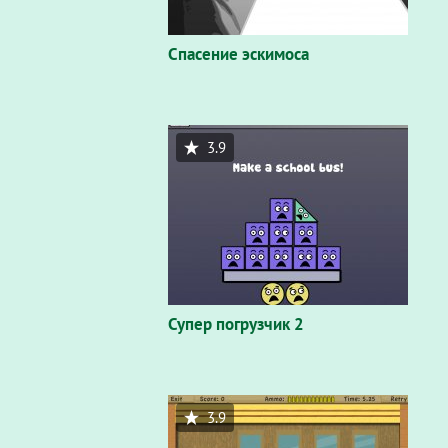
Спасение эскимоса
3.9
Супер погрузчик 2
3.9