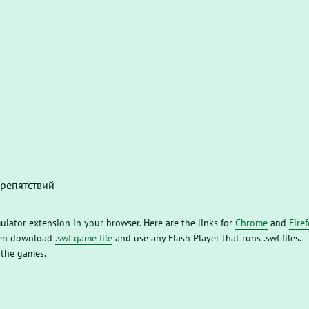
препятствий
mulator extension in your browser. Here are the links for
Chrome
and
Fire
then download
.swf game file
and use any Flash Player that runs .swf files.
 the games.