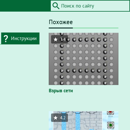
Похожее
Инструкции
3.4
дресную строку
айта / Flash"
. В
вающем окне
Взрыв сети
4.2