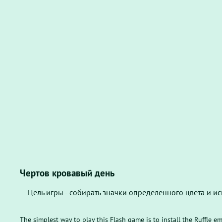
Чертов кровавый день
Цель игры - собирать значки определенного цвета и ис
The simplest way to play this Flash game is to install the Ruffle e