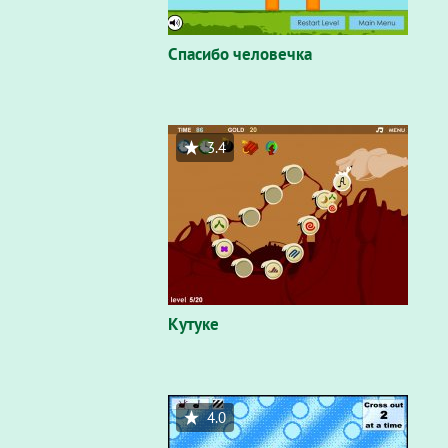
Спасибо человечка
3.4
Кутуке
4.0