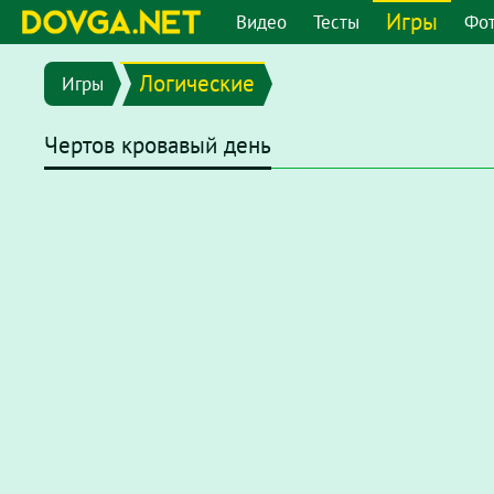
Игры
Видео
Тесты
Фо
Логические
Игры
Чертов кровавый день
В последних версиях браузеров Flash плеер отключен по
chrome://settings/content/flash
или перейдите в меню
"
появившемся окне отключите опцию
"Запретить сайтам 
После этого на странице с игрой нажмите на надпись
Наж
нажмите
"разрешить"
.