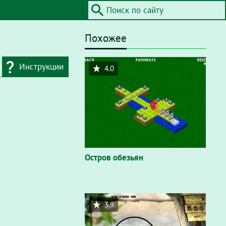
Похожее
Инструкции
4.0
дресную строку
айта / Flash"
. В
вающем окне
Остров обезьян
3.9