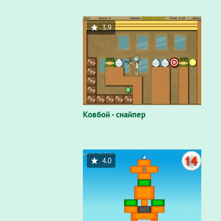
3.9
Ковбой - снайпер
4.0