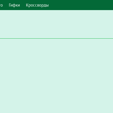
то
Гифки
Кроссворды
 умолчанию. Чтобы включить его в Google Chrome, введите в а
Настройки / Конфиденциальность и безопасность / Настройки с
запускать Flash"
.
мите, чтобы включить плагин "Adobe Flash Player"
и во всплы