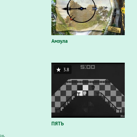
Амзула
3.8
ПЯТЬ
fox
.