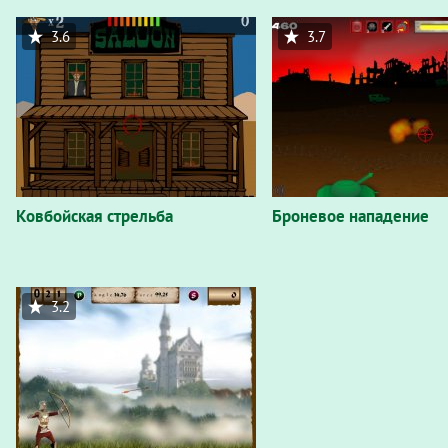
3.6
3.7
Ковбойская стрельба
Броневое нападение
3.2