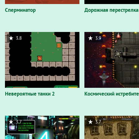
Сперминатор
Дорожная перестрелка
3.8
3.9
Невероятные танки 2
Космический истребит
3.7
3.7