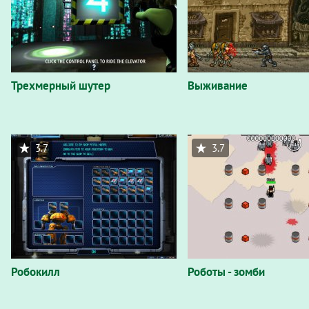
Трехмерный шутер
Выживание
3.7
3.7
Робокилл
Роботы - зомби