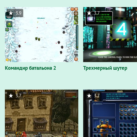
3.9
3.7
Командир батальона 2
Трехмерный шутер
3.7
3.7