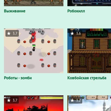
Выживание
Робокилл
3.7
3.6
Роботы - зомби
Ковбойская стрельба
3.7
3.2