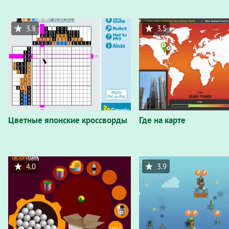
3.8
3.5
Цветные японские кроссворды
Где на карте
4.0
3.9