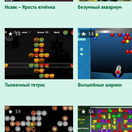
Исаак – Ярость ягнёнка
Безумный аквариум
3.6
3.6
Тыквенный тетрис
Волшебные шарики
3.9
3.6