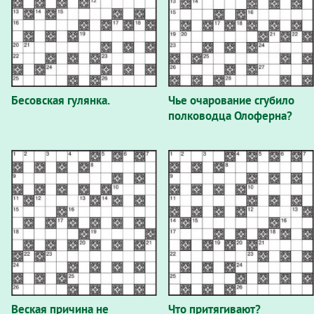
Бесовская гулянка.
Чье очарование сгубило
полководца Олоферна?
Beская причина не
Что притягивают?