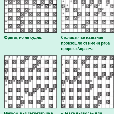
Фрегат, но не судно.
Столица, чье название
произошло от имени раба
пророка Авраама.
Нарком, чья секретарша и
«Девка дьявола» для