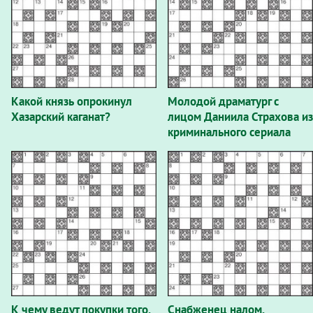
Какой князь опрокинул
Молодой драматург с
Хазарский каганат?
лицом Даниила Страхова из
криминального сериала
«Фарца».
К чему ведут покупки того,
Снабженец налом.