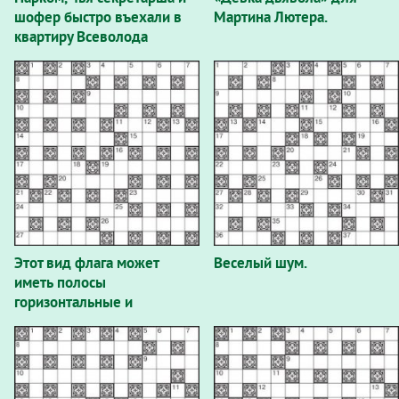
шофер быстро въехали в
Мартина Лютера.
квартиру Всеволода
Мейерхольда и Зинаиды
Райх после трагической
гибели прошлых хозяев.
Этот вид флага может
Веселый шум.
иметь полосы
горизонтальные и
вертикальные.