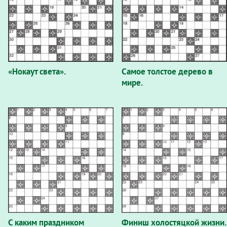
«Нокаут света».
Самое толстое дерево в
мире.
С каким праздником
Финиш холостяцкой жизни.