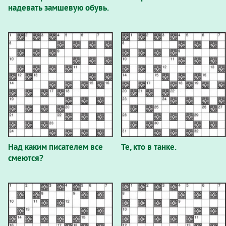
надевать замшевую обувь.
Над каким писателем все
Те, кто в танке.
смеются?