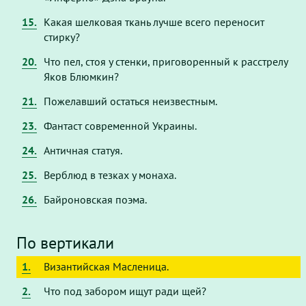
15.
Какая шелковая ткань лучше всего переносит
стирку?
20.
Что пел, стоя у стенки, приговоренный к расстрелу
Яков Блюмкин?
21.
Пожелавший остаться неизвестным.
23.
Фантаст современной Украины.
24.
Античная статуя.
25.
Верблюд в тезках у монаха.
26.
Байроновская поэма.
По вертикали
1.
Византийская Масленица.
2.
Что под забором ищут ради щей?