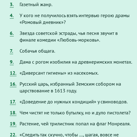
3.
Газетный жанр.
4.
У кого не получилось взять интервью герою драмы
«Ромовый дневник»?
6.
Звезда советской эстрады, чья песня звучит в
финале комедии «Любовь-морковь».
7.
Собачья общага.
9.
Дама с рогом изобилия на древнеримских монетах.
12.
«Диверсант гигиены» из насекомых.
16.
Русский царь, избранный Земским собором на
царствование в 1613 году.
17.
«Доведение до нужных кондиций» у свиноводов.
18.
Чем чистят не только бутылку, но и дуло пистолета?
19.
Растение, чей трилистник попал на флаг Монреаля.
22.
«Следить так скучно, чтобы ..., шагая, вовсе не