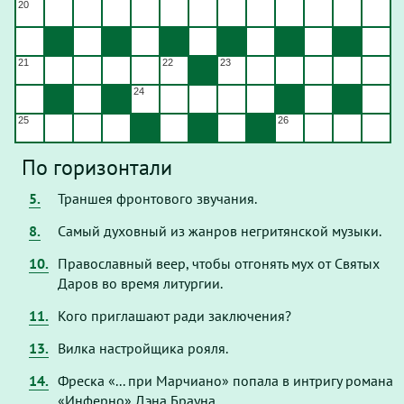
20
обновлении страницы.
21
22
23
24
25
26
По горизонтали
5.
Траншея фронтового звучания.
8.
Самый духовный из жанров негритянской музыки.
10.
Православный веер, чтобы отгонять мух от Святых
Даров во время литургии.
11.
Кого приглашают ради заключения?
13.
Вилка настройщика рояля.
14.
Фреска «... при Марчиано» попала в интригу романа
«Инферно» Дэна Брауна.