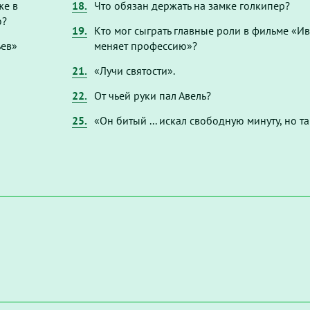
же в
18.
Что обязан держать на замке голкипер?
ю?
19.
Кто мог сыграть главные роли в фильме «И
ьев»
меняет профессию»?
21.
«Лучи святости».
22.
От чьей руки пал Авель?
25.
«Он битый ... искал свободную минуту, но та