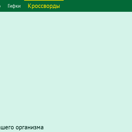
Кроссворды
о
Гифки
ашего организма