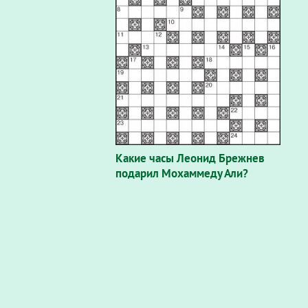
Какие часы Леонид Брежнев
подарил Мохаммеду Али?