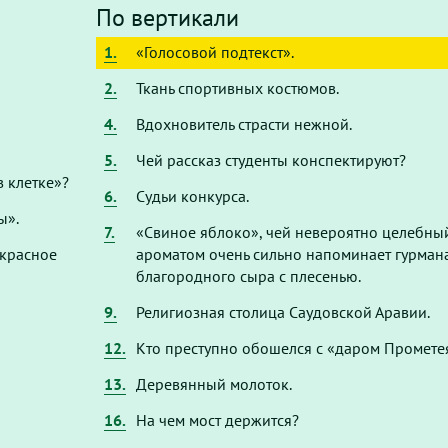
По вертикали
1.
«Голосовой подтекст».
2.
Ткань спортивных костюмов.
4.
Вдохновитель страсти нежной.
5.
Чей рассказ студенты конспектируют?
 клетке»?
6.
Судьи конкурса.
ы».
7.
«Свиное яблоко», чей невероятно целебны
 красное
ароматом очень сильно напоминает гурман
благородного сыра с плесенью.
9.
Религиозная столица Саудовской Аравии.
12.
Кто преступно обошелся с «даром Промете
13.
Деревянный молоток.
16.
На чем мост держится?