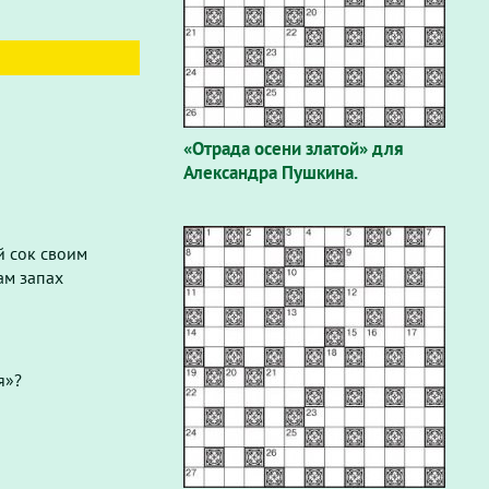
«Отрада осени златой» для
Александра Пушкина.
й сок своим
ам запах
я»?