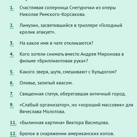
1.
Счастливая соперница Снегурочки из оперы
Николая Римского-Корсакова.
2.
Лимузин, засветившийся в триллере «Голодный
кролик атакует».
3.
На какое имя в чате откликаются?
4.
Кого хотели снимать вместо Андрея Миронова в
фильме «Бриллиантовая рука»?
5.
Какого зверя, шутя, смешивают с бульдогом?
6.
Оливье, залитый квасом.
7.
Священная статуя, оберегавшая античный город.
9.
«Слабый организатор», но «хороший массовик» для
Вячеслава Молотова.
11.
«Былинная картина» Виктора Васнецова.
12.
Брелок в снаряжении американских копов.