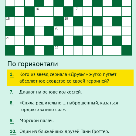
Результаты игры сохраняются - сетка заполняется при
16
17
обновлении страницы.
18
19
20
21
22
По горизонтали
1.
Кого из звезд сериала «Друзья» жутко пугает
абсолютное сходство со своей героиней?
7.
Диалог на основе колкостей.
8.
«Сняла решительно ... наброшенный, казаться
гордою хватило сил».
9.
Морской палач.
10.
Один из ближайших друзей Тани Гроттер.