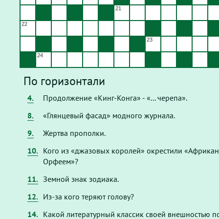
21
22
23
24
По горизонтали
4.
Продолжение «Кинг-Конга» - «... черепа».
8.
«Глянцевый фасад» модного журнала.
9.
Жертва прополки.
10.
Кого из «джазовых королей» окрестили «Африка
Орфеем»?
11.
Земной знак зодиака.
12.
Из-за кого теряют голову?
14.
Какой литературный классик своей внешностью п