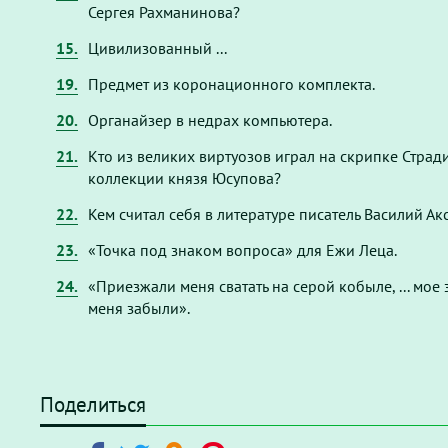
Сергея Рахманинова?
15.
Цивилизованный ...
19.
Предмет из коронационного комплекта.
20.
Органайзер в недрах компьютера.
21.
Кто из великих виртуозов играл на скрипке Страд
коллекции князя Юсупова?
22.
Кем считал себя в литературе писатель Василий Ак
23.
«Точка под знаком вопроса» для Ежи Леца.
24.
«Приезжали меня сватать на серой кобыле, ... мое 
меня забыли».
Поделиться