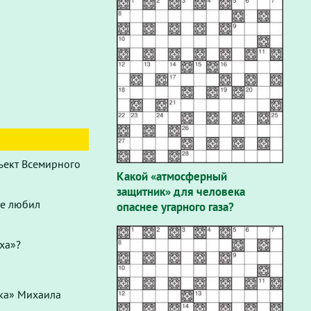
ъект Всемирного
Какой «атмосферный
защитник» для человека
не любил
опаснее угарного газа?
ха»?
ака» Михаила