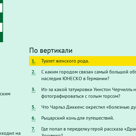
По вертикали
1.
Туалет женского рода.
2.
С каким городом связан самый большой об
наследия ЮНЕСКО в Германии?
3.
Из-за какой татуировки Уинстон Черчилль 
нским
фотографироваться с голым торсом?
5.
Что Чарльз Диккенс окрестил «болезнью ду
6.
Рыцарский конь для путешествий.
7.
Где попал в переделку герой рассказа «Др
оходил на
Зощенко?