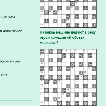
з фильма
ин день мэром
На какой машине падают в реку
герои комедии «Любовь-
морковь»?
лоском мире»
-66».