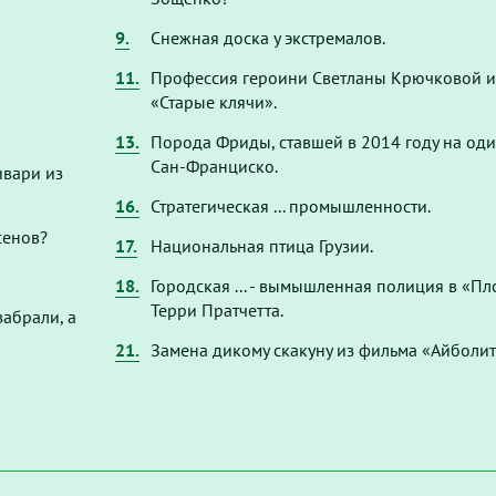
9.
Снежная доска у экстремалов.
11.
Профессия героини Светланы Крючковой и
«Старые клячи».
13.
Порода Фриды, ставшей в 2014 году на од
Сан-Франциско.
ивари из
16.
Стратегическая ... промышленности.
сенов?
17.
Национальная птица Грузии.
18.
Городская ... - вымышленная полиция в «П
Терри Пратчетта.
забрали, а
21.
Замена дикому скакуну из фильма «Айболит