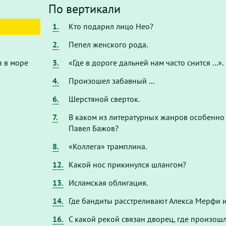
По вертикали
1.
Кто подарил лицо Нео?
2.
Пепел женского рода.
я в море
3.
«Где в дороге дальней нам часто снится ...».
4.
Произошел забавный ...
6.
Шерстяной сверток.
7.
В каком из литературных жанров особенно
Павел Бажов?
8.
«Коллега» трамплина.
12.
Какой нос прикинулся шлангом?
13.
Исламская облигация.
14.
Где бандиты расстреливают Алекса Мерфи 
16.
С какой рекой связан дворец, где произош