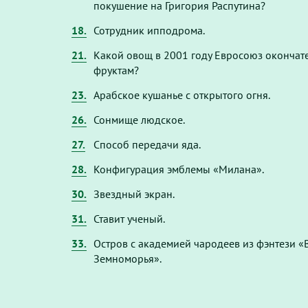
покушение на Григория Распутина?
18.
Сотрудник ипподрома.
21.
Какой овощ в 2001 году Евросоюз окончате
фруктам?
23.
Арабское кушанье с открытого огня.
26.
Сонмище людское.
27.
Способ передачи яда.
28.
Конфигурация эмблемы «Милана».
30.
Звездный экран.
31.
Ставит ученый.
33.
Остров с академией чародеев из фэнтези 
Земноморья».