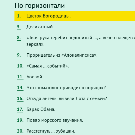
По горизонтали
1.
Цветок Богородицы.
5.
Деликатный ...
8.
«Твоя рука теребит недопитый ..., а вечер плещетс
зеркал».
9.
Прорицатель из «Апокалипсиса».
10.
«Самая ... событий».
11.
Боевой ...
14.
Что стоматолог приводит в порядок?
15.
Откуда ангелы вывели Лота с семьей?
17.
Барак Обама.
19.
Повар морского звучания.
20.
Расстегнуть ... рубашки.