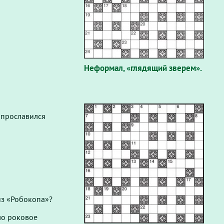
Неформал, «глядящий зверем».
 прославился
из «Робокопа»?
ло роковое