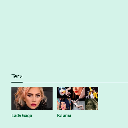
Теги
Lady Gaga
Клипы