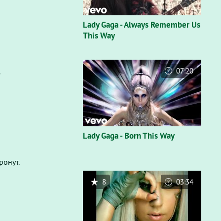
Lady Gaga - Always Remember Us
This Way
07:20
?
Lady Gaga - Born This Way
ронут.
8
03:34