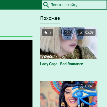
Похожее
9
05:09
Lady Gaga - Bad Romance
03:45