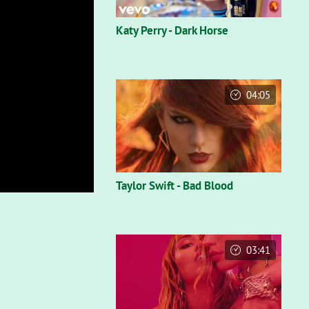
Katy Perry - Dark Horse
04:05
Taylor Swift - Bad Blood
03:41