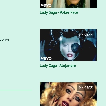
Lady Gaga - Poker Face
08:44
ронут.
Lady Gaga - Alejandro
05:35