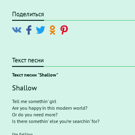
Поделиться
Текст песни
Текст песни "Shallow"
Shallow
Tell me somethin' girl
Are you happy in this modern world?
Or do you need more?
Is there somethin' else you’re searchin' for?
I’m falling