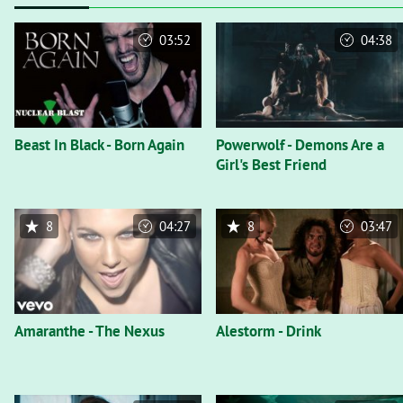
03:52
04:38
Beast In Black - Born Again
Powerwolf - Demons Are a
Girl's Best Friend
8
04:27
8
03:47
Amaranthe - The Nexus
Alestorm - Drink