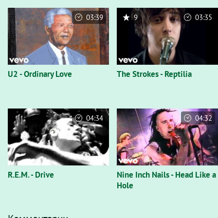
03:39
9
03:35
U2 - Ordinary Love
The Strokes - Reptilia
04:34
04:32
R.E.M. - Drive
Nine Inch Nails - Head Like a
Hole