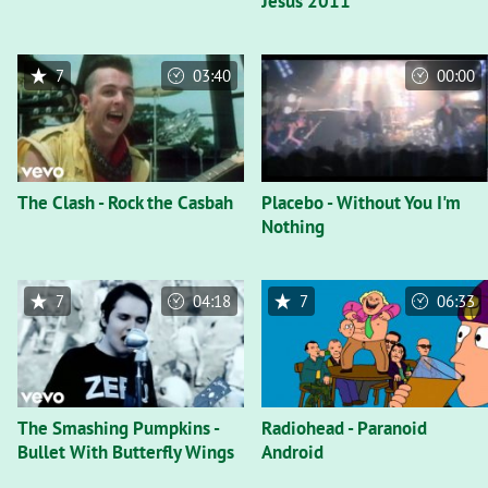
Jesus 2011
7
03:40
00:00
The Clash - Rock the Casbah
Placebo - Without You I'm
Nothing
7
04:18
7
06:33
The Smashing Pumpkins -
Radiohead - Paranoid
Bullet With Butterfly Wings
Android