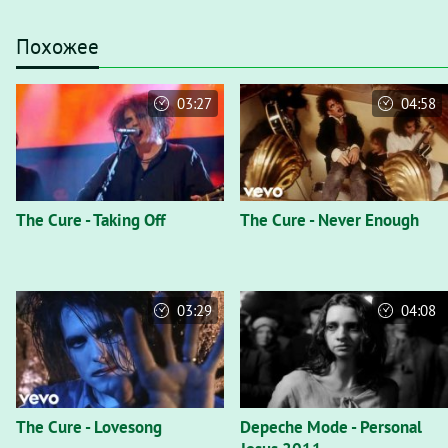
Похожее
03:27
04:58
The Cure - Taking Off
The Cure - Never Enough
03:29
04:08
The Cure - Lovesong
Depeche Mode - Personal