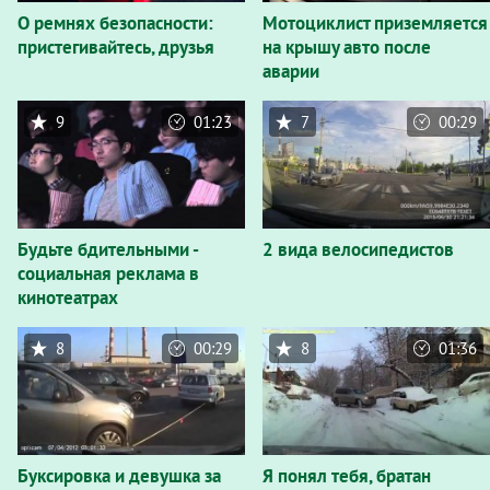
О ремнях безопасности:
Мотоциклист приземляется
пристегивайтесь, друзья
на крышу авто после
аварии
9
01:23
7
00:29
Будьте бдительными -
2 вида велосипедистов
социальная реклама в
кинотеатрах
8
00:29
8
01:36
Буксировка и девушка за
Я понял тебя, братан