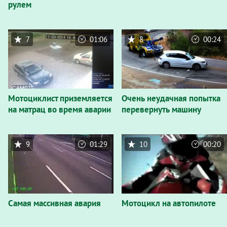
рулем
7
01:06
8
00:24
Мотоциклист приземляется
Очень неудачная попытка
на матрац во время аварии
перевернуть машину
9
01:29
10
00:20
Самая массивная авария
Мотоцикл на автопилоте