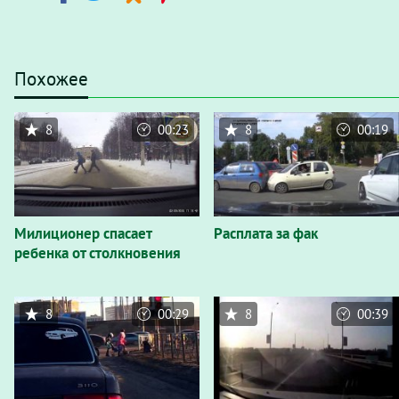
Похожее
8
00:23
8
00:19
Милиционер спасает
Расплата за фак
ребенка от столкновения
8
00:29
8
00:39