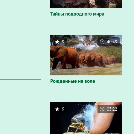
Тайны подводного мира
9
40:49
Рожденные на воле
9
03:22