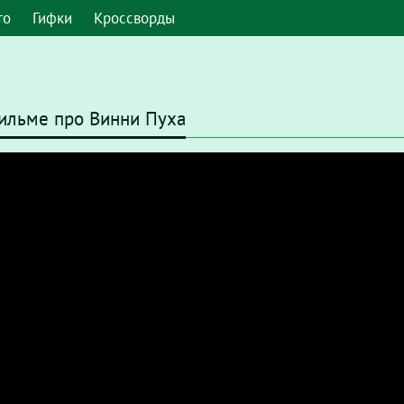
то
Гифки
Кроссворды
фильме про Винни Пуха