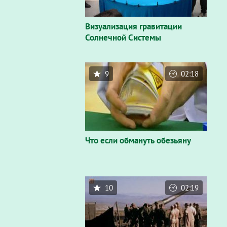
Визуализация гравитации
Солнечной Системы
9
02:18
Что если обмануть обезьяну
10
02:19