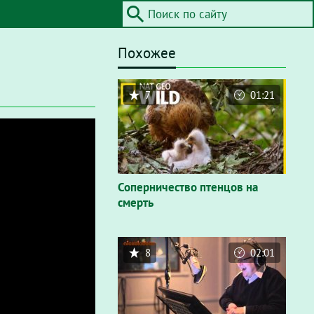
Похожее
7
01:21
Соперничество птенцов на
смерть
8
02:01