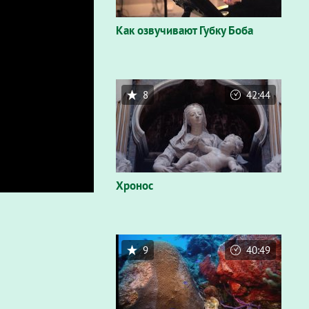
Как озвучивают Губку Боба
8
42:44
Хронос
9
40:49