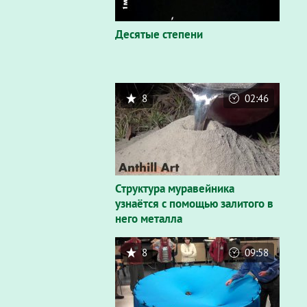
Десятые степени
8
02:46
Структура муравейника
узнаётся с помощью залитого в
него металла
8
09:58