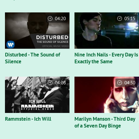
04:20
05:15
Disturbed - The Sound of
Nine Inch Nails - Every Day Is
Silence
Exactly the Same
04:06
04:30
Rammstein - Ich Will
Marilyn Manson - Third Day
of a Seven Day Binge