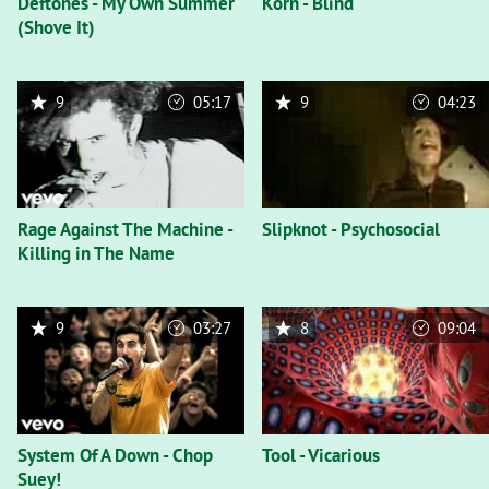
Deftones - My Own Summer
Korn - Blind
(Shove It)
9
05:17
9
04:23
Rage Against The Machine -
Slipknot - Psychosocial
Killing in The Name
9
03:27
8
09:04
System Of A Down - Chop
Tool - Vicarious
Suey!