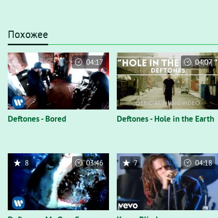
Похожее
04:17
04:07
Deftones - Bored
Deftones - Hole in the Earth
8
03:46
7
04:18