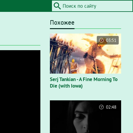
Похожее
03:51
Serj Tankian - A Fine Morning To
Die (with Iowa)
02:48