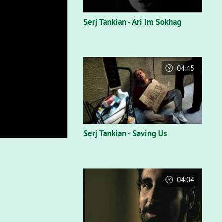
Serj Tankian - Ari Im Sokhag
04:45
Serj Tankian - Saving Us
04:04