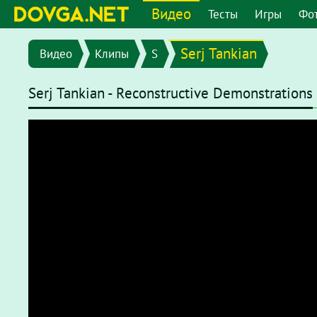
Видео
Тесты
Игры
Фо
Serj Tankian
Видео
Клипы
S
Serj Tankian - Reconstructive Demonstrations