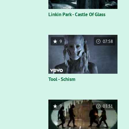
Linkin Park - Castle Of Glass
9
07:58
Tool - Schism
9
03:31