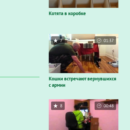
Котята в коробке
7
01:37
Кошки встречают вернувшихся
с армии
8
00:48