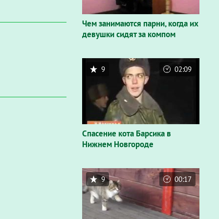
Чем занимаются парни, когда их
девушки сидят за компом
9
02:09
Спасение кота Барсика в
Нижнем Новгороде
9
00:17