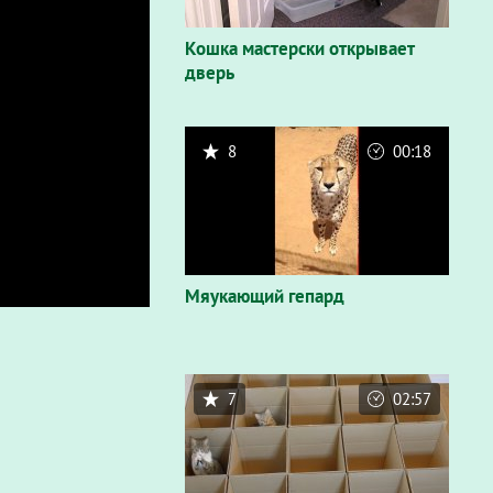
Кошка мастерски открывает
дверь
8
00:18
Мяукающий гепард
7
02:57