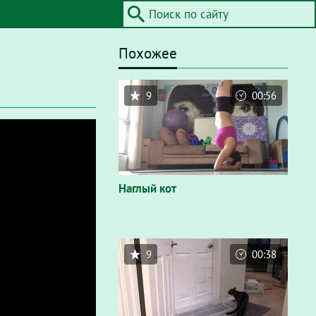
Похожее
9
00:56
Наглый кот
9
00:38