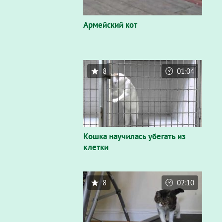
Армейский кот
8
01:04
Кошка научилась убегать из
клетки
8
02:10