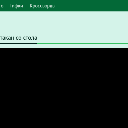
то
Гифки
Кроссворды
такан со стола