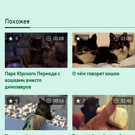
Похожее
9
01:08
10
01:00
Парк Юрского Периода с
О чём говорят кошки
кошками вместо
динозавров
9
00:16
7
01:46