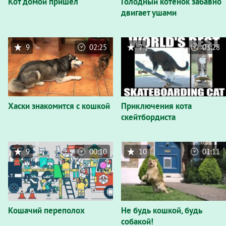
Кот домой пришел
Голодный котёнок забавно
двигает ушами
9
02:25
7
03:28
Хаски знакомится с кошкой
Приключения кота
скейтбордиста
9
00:10
10
01:11
Кошачий переполох
Не будь кошкой, будь
собакой!