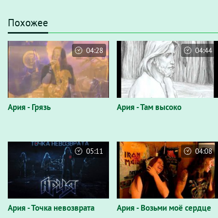
Похожее
04:28
04:44
Ария - Грязь
Ария - Там высоко
05:11
04:08
Ария - Точка невозврата
Ария - Возьми моё сердце