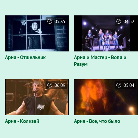
05:35
04:52
Ария - Отшельник
Ария и Мастер - Воля и
Разум
06:09
05:04
Ария - Колизей
Ария - Все, что было