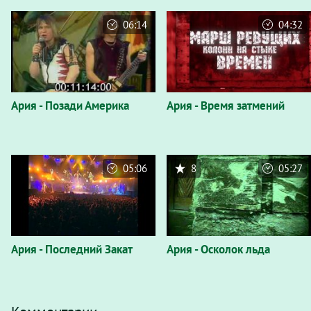
06:14
04:32
Ария - Позади Америка
Ария - Время затмений
05:06
8
05:27
Ария - Последний Закат
Ария - Осколок льда