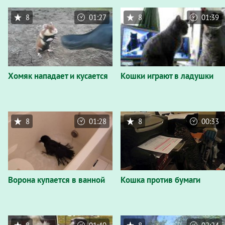
8
01:27
8
01:39
Хомяк нападает и кусается
Кошки играют в ладушки
8
01:28
8
00:33
Ворона купается в ванной
Кошка против бумаги