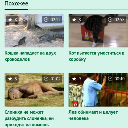
Похожее
8
02:12
8
02:58
Кошка нападает на двух
Кот пытается уместиться в
крокодилов
коробку
8
01:02
9
00:40
Слониха не может
Лев обнимает и целует
разбудить слоненка, ей
человека
приходят на помощь