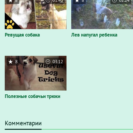
8
01:40
8
02:24
Ревущая собака
Лев напугал ребенка
8
03:12
Полезные собачьи трюки
Комментарии