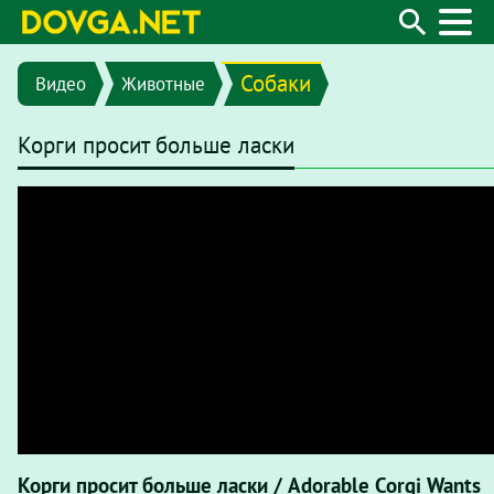
Собаки
Видео
Животные
Корги просит больше ласки
Корги просит больше ласки / Adorable Corgi Wants