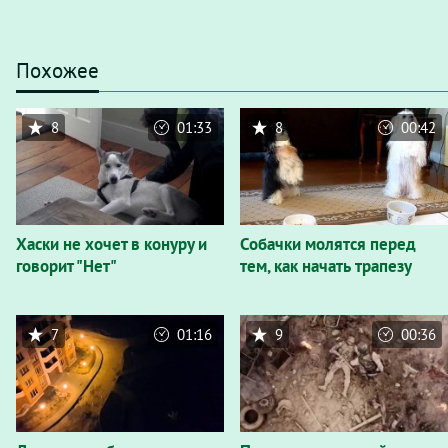
Похожее
8
01:33
8
00:42
Хаски не хочет в конуру и
Собачки молятся перед
говорит "Нет"
тем, как начать трапезу
7
01:16
9
00:36