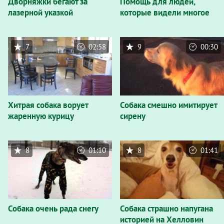
Дворняжки бегают за
Помощь для людей,
лазерной указкой
которые видели многое
7
02:58
9
00:30
Хитрая собака ворует
Собака смешно имитирует
жаренную курицу
сирену
8
01:10
8
01:41
Собака очень рада снегу
Собака страшно напугана
историей на Хелловин