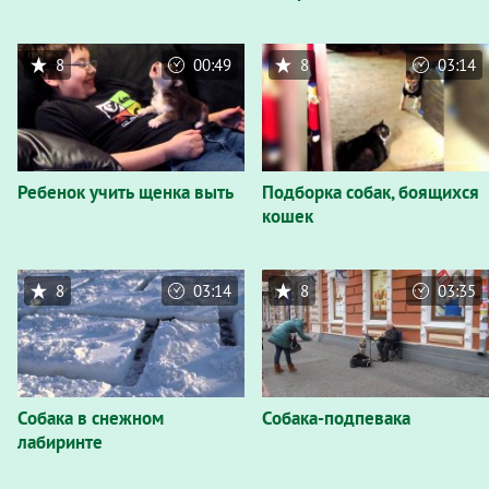
8
00:49
8
03:14
Ребенок учить щенка выть
Подборка собак, боящихся
кошек
8
03:14
8
03:35
Собака в снежном
Собака-подпевака
лабиринте