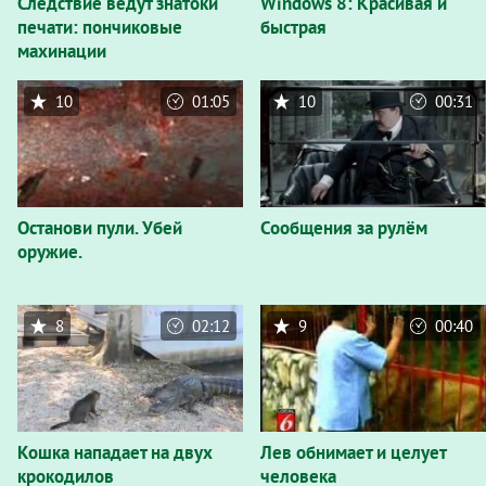
Следствие ведут знатоки
Windows 8: Красивая и
печати: пончиковые
быстрая
махинации
10
01:05
10
00:31
Останови пули. Убей
Сообщения за рулём
оружие.
8
02:12
9
00:40
Кошка нападает на двух
Лев обнимает и целует
крокодилов
человека