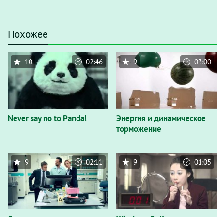
Похожее
10
02:46
9
03:00
Never say no to Panda!
Энергия и динамическое
торможение
9
02:11
9
01:05