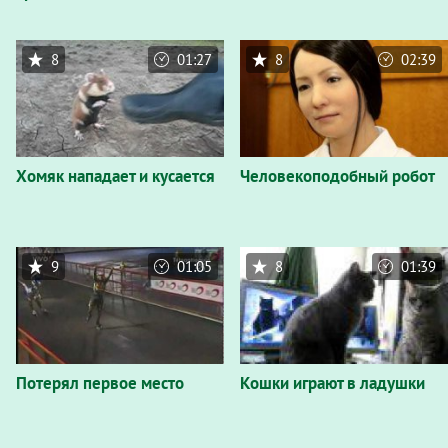
8
01:27
8
02:39
Хомяк нападает и кусается
Человекоподобный робот
9
01:05
8
01:39
Потерял первое место
Кошки играют в ладушки