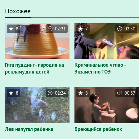
Похожее
8
02:21
7
02:50
Гига пуддинг - пародия на
Криминальное чтиво -
рекламу для детей
Экзамен по ТОЭ
8
02:24
8
00:37
Лев напугал ребенка
Бреющийся ребенок