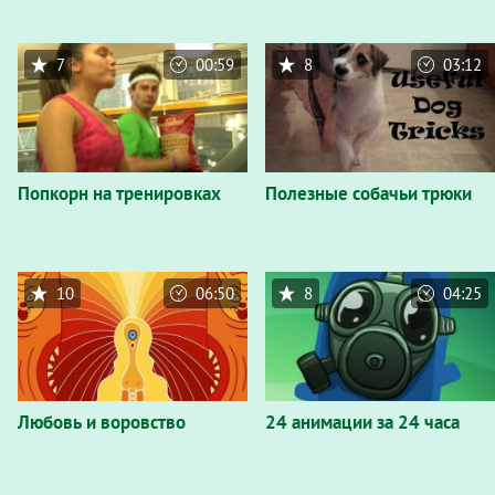
7
00:59
8
03:12
Попкорн на тренировках
Полезные собачьи трюки
10
06:50
8
04:25
Любовь и воровство
24 анимации за 24 часа