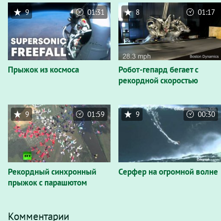
9
01:31
8
01:17
Прыжок из космоса
Робот-гепард бегает с
рекордной скоростью
9
01:59
9
00:30
Рекордный синхронный
Серфер на огромной волне
прыжок с парашютом
Комментарии