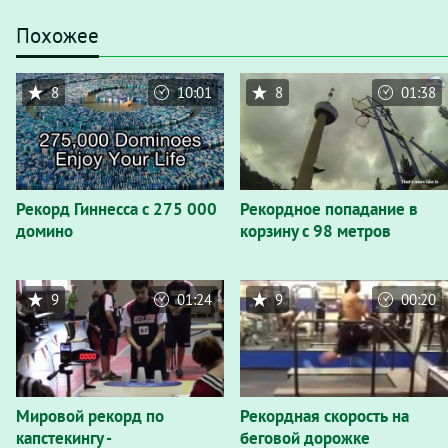
Похожее
8
10:01
8
01:38
Рекорд Гиннесса с 275 000
Рекордное попадание в
домино
корзину с 98 метров
9
01:24
9
00:20
Мировой рекорд по
Рекордная скорость на
капстекингу -
беговой дорожке