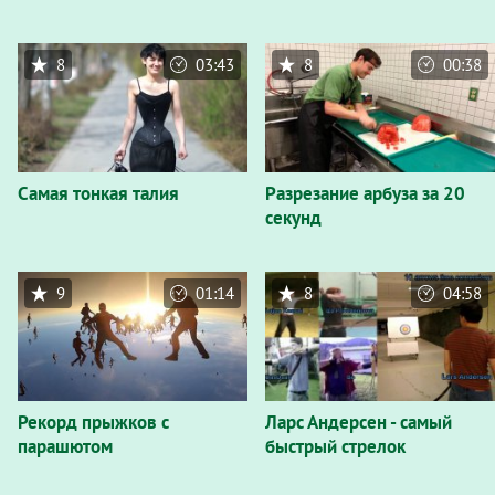
8
03:43
8
00:38
Самая тонкая талия
Разрезание арбуза за 20
секунд
9
01:14
8
04:58
Рекорд прыжков с
Ларс Андерсен - самый
парашютом
быстрый стрелок