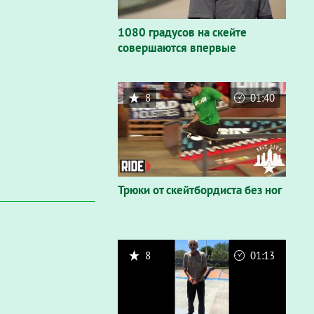
1080 градусов на скейте
совершаются впервые
8
01:40
Трюки от скейтбордиста без ног
8
01:13