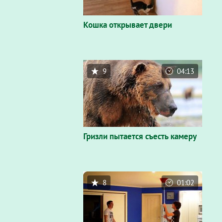
Кошка открывает двери
9
04:13
Гризли пытается съесть камеру
8
01:02