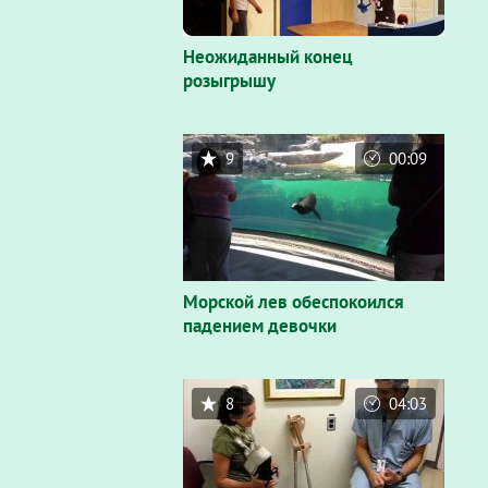
Неожиданный конец
розыгрышу
9
00:09
Морской лев обеспокоился
падением девочки
8
04:03