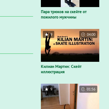
Пара трюков на скейте от
пожилого мужчины
9
04:00
Килиан Мартин: Скейт
иллюстрация
9
01:56