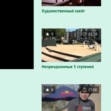
Художественный скейт
9
01:38
Непреодолимые 5 ступеней
8
01:00