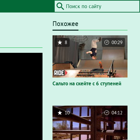
Похожее
8
00:29
Сальто на скейте с 6 ступеней
10
04:12