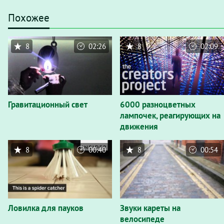
Похожее
8
02:26
8
02:09
Гравитационный свет
6000 разноцветных
лампочек, реагирующих на
движения
8
00:40
8
00:54
Ловилка для пауков
Звуки кареты на
велосипеде