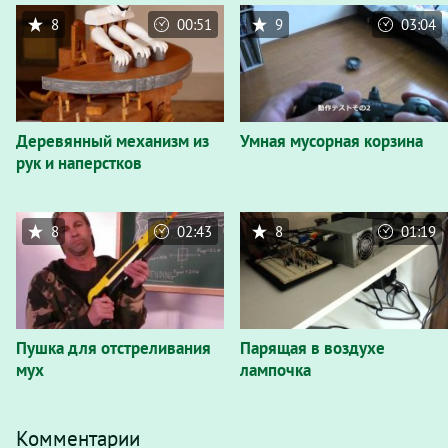
8
00:51
9
03:04
Деревянный механизм из
Умная мусорная корзина
рук и наперстков
8
02:43
8
01:19
Пушка для отстреливания
Парящая в воздухе
мух
лампочка
Комментарии