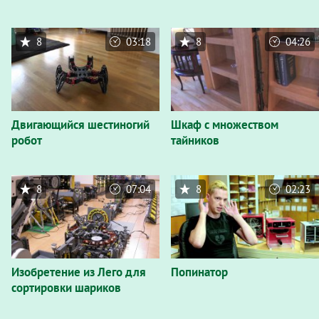
8
03:18
8
04:26
Двигающийся шестиногий
Шкаф с множеством
робот
тайников
8
07:04
8
02:23
Изобретение из Лего для
Попинатор
сортировки шариков