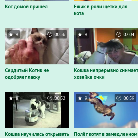
Кот домой пришел
Ежик в роли щетки для
кота
9
00:56
9
02:04
Сердитый Котик не
Кошка непрерывно снимает
одобряет ласку
хозяйке очки
8
00:52
9
00:59
Кошка научилась открывать
Полёт котят в замедленном