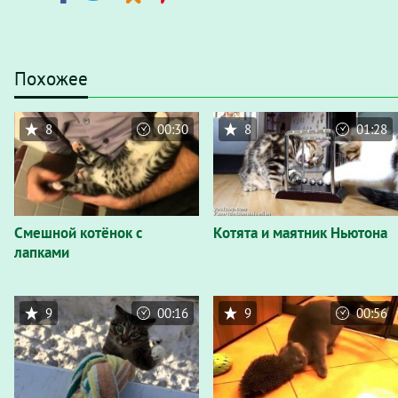
Похожее
8
00:30
8
01:28
Смешной котёнок с
Котята и маятник Ньютона
лапками
9
00:16
9
00:56