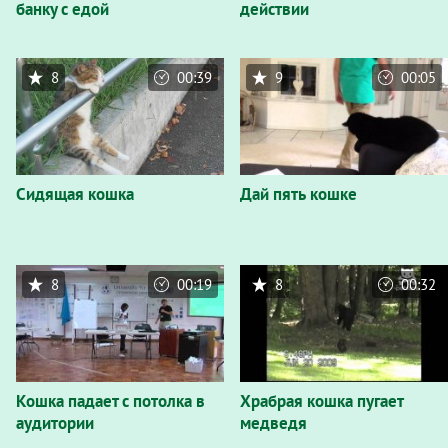
банку с едой
действии
8
00:39
9
00:05
Сидящая кошка
Дай пять кошке
8
00:19
8
00:32
Кошка падает с потолка в
Храбрая кошка пугает
аудитории
медведя