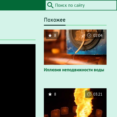
Похожее
8
02:04
Иллюзия неподвижности воды
8
03:21