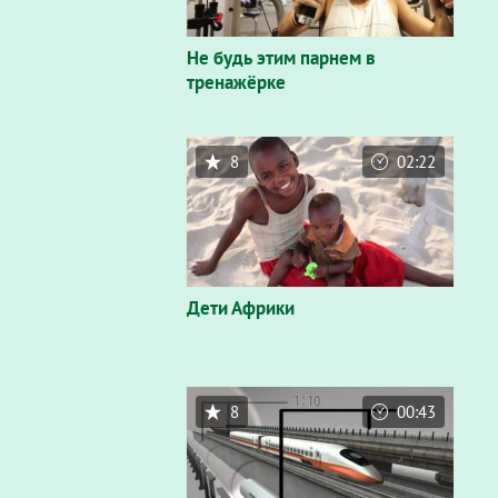
Не будь этим парнем в
тренажёрке
8
02:22
Дети Африки
8
00:43