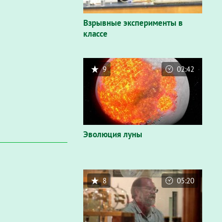
Взрывные эксперименты в
классе
9
02:42
Эволюция луны
8
05:20