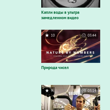
Капли воды в ультра
замедленном видео
10
03:44
Природа чисел
9
03:14