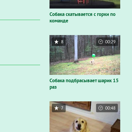
Собака скатывается с горки по
команде
8
00:29
Собака подбрасывает шарик 15
раз
7
00:48