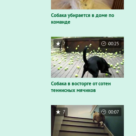
Собака убирается в доме по
команде
7
00:25
Собака в восторге от сотен
теннисных мячиков
7
00:07