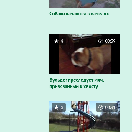
Собаки качаются в качелях
8
00:39
Бульдог преследует мяч,
привязанный к хвосту
8
00:31