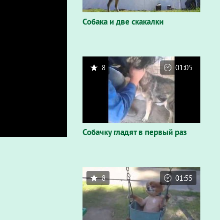
Собака и две скакалки
8
01:05
Собачку гладят в первый раз
8
01:55