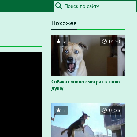
Похожее
7
01:50
Собака словно смотрит в твою
душу
8
01:26