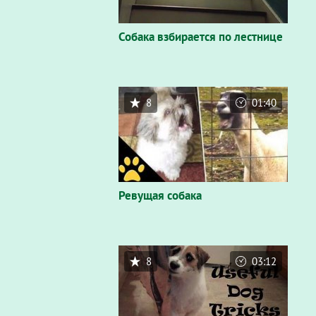
Собака взбирается по лестнице
8
01:40
Ревущая собака
8
03:12