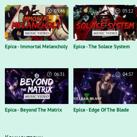
03:46
05:12
Epica - Immortal Melancholy
Epica - The Solace System
06:31
04:37
Epica - Beyond The Matrix
Epica - Edge Of The Blade