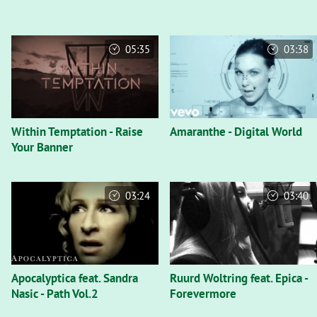
05:35
03:38
Within Temptation - Raise
Amaranthe - Digital World
Your Banner
03:24
03:40
Apocalyptica feat. Sandra
Ruurd Woltring feat. Epica -
Nasic - Path Vol.2
Forevermore