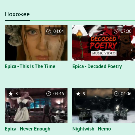
Похожее
04:04
07:00
Epica - This Is The Time
Epica - Decoded Poetry
8
03:46
9
04:06
Epica - Never Enough
Nightwish - Nemo