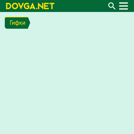
Гифки