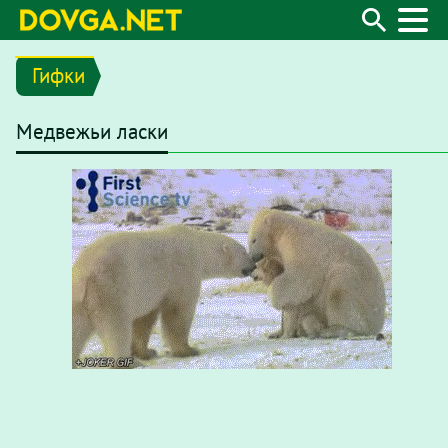
Гифки
Медвежьи ласки