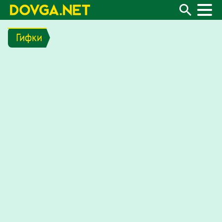
Гифки