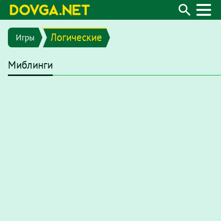
Логические
Игры
Миблинги
В последних версиях браузеров Flash плеер отключен по ум
в Google Chrome, введите в адресную строку
chrome://settin
перейдите в меню
"Настройки / Конфиденциальность и безо
/ Flash"
. В появившемся окне отключите опцию
"Запретить с
После этого на странице с игрой нажмите на надпись
Нажмит
"Adobe Flash Player"
и во всплывающем окне нажмите
"разр