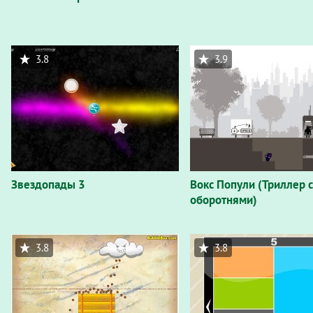
3.8
3.9
Звездопады 3
Вокс Попули (Триллер с
оборотнями)
3.8
3.8