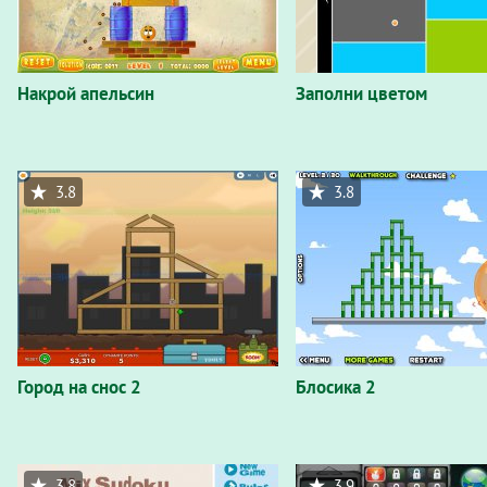
Накрой апельсин
Заполни цветом
3.8
3.8
Город на снос 2
Блосика 2
3.8
3.9