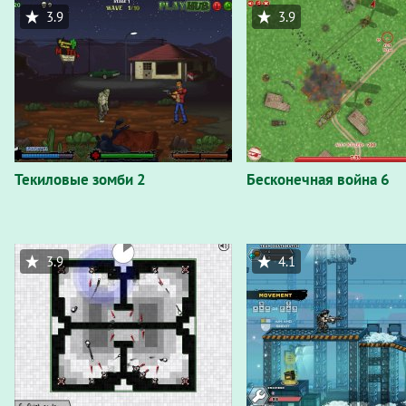
3.9
3.9
Текиловые зомби 2
Бесконечная война 6
3.9
4.1