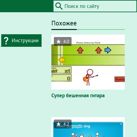
Похожее
Инструкции
4.0
дресную строку
айта / Flash"
. В
вающем окне
Супер бешенная гитара
4.2