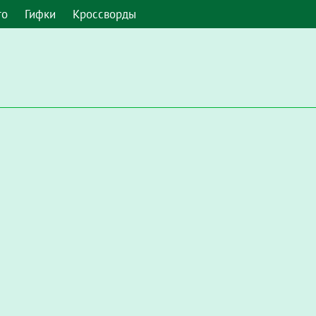
то
Гифки
Кроссворды
 умолчанию. Чтобы включить его в Google Chrome, введите в а
Настройки / Конфиденциальность и безопасность / Настройки с
запускать Flash"
.
мите, чтобы включить плагин "Adobe Flash Player"
и во всплы