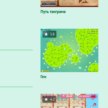
Путь танграма
3.8
Ген
4.2