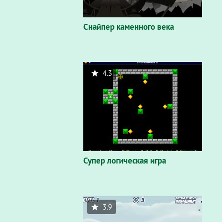
Снайпер каменного века
4.3
Супер логическая игра
3.9