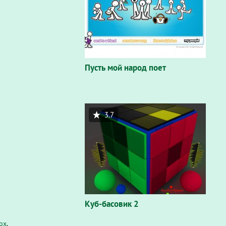
Пусть мой народ поет
3.7
Куб-басовик 2
fox
.