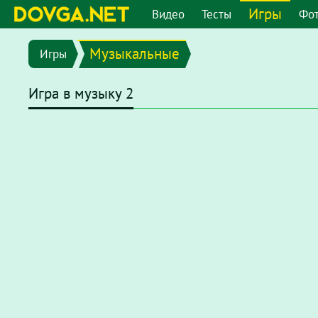
Игры
Видео
Тесты
Фо
Музыкальные
Игры
Игра в музыку 2
В последних версиях браузеров Flash плеер отключен по
chrome://settings/content/flash
или перейдите в меню
"
появившемся окне отключите опцию
"Запретить сайтам 
После этого на странице с игрой нажмите на надпись
Наж
нажмите
"разрешить"
.