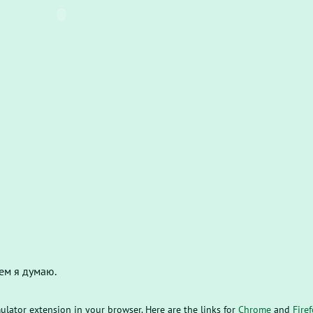
ем я думаю.
mulator extension in your browser. Here are the links for
Chrome
and
Fire