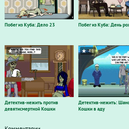
Побег из Куба: Дело 23
Побег из Куба: День р
4.2
4.1
Детектив-нежить против
Детектив-нежить: Шан
девятисмертной Кошки
Кошки в аду
Комментарии