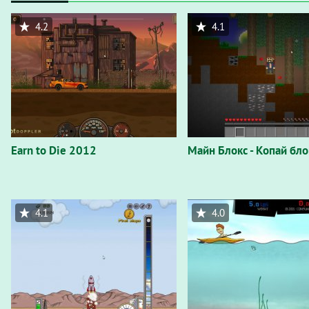
4.2
4.1
Earn to Die 2012
Майн Блокс - Копай бло
4.1
4.0