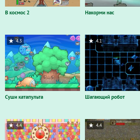
В космос 2
Накорми нас
4.3
4.1
Суши катапульта
Шагающий робот
4.4
4.4